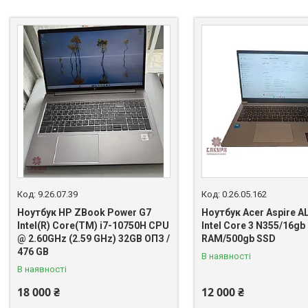
9.26.07.39
0.26.05.162
Ноутбук HP ZBook Power G7
Ноутбук Acer Aspire A
Intel(R) Core(TM) i7-10750H CPU
Intel Core 3 N355/16gb
@ 2.60GHz (2.59 GHz) 32GB ОПЗ /
RAM/500gb SSD
476 GB
В наявності
В наявності
18 000 ₴
12 000 ₴