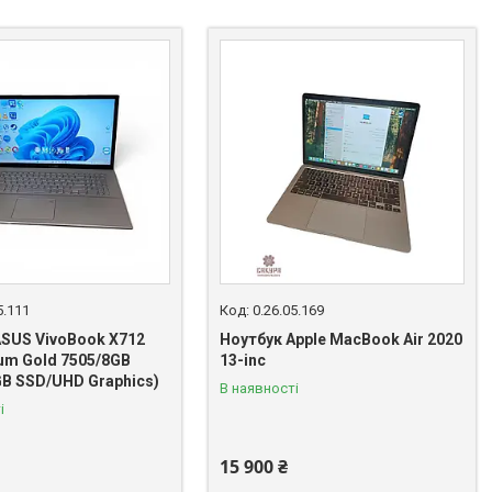
5.111
0.26.05.169
ASUS VivoBook X712
Ноутбук Apple MacBook Air 2020
ium Gold 7505/8GB
13-inc
B SSD/UHD Graphics)
В наявності
і
15 900 ₴