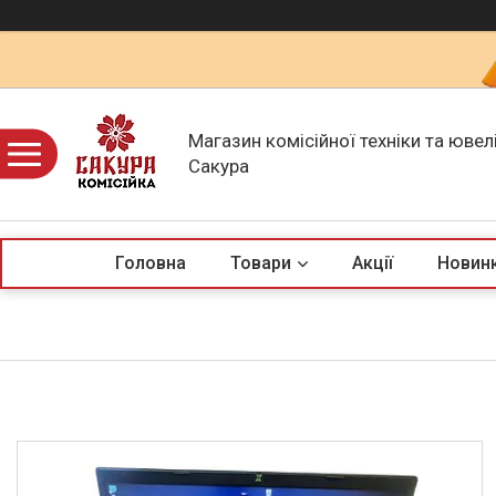
Магазин комісійної техніки та ювел
Сакура
Головна
Товари
Акції
Новин