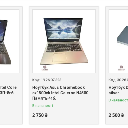
19.26.07.323
30.26.
ntel Core
Ноутбук Asus Chromebook
Ноутбук D
ОЗП-8гб
cx1500ck Intel Celeron N4500
silver
Память 4гб.
В наявност
В наявності
2 750 ₴
2 500 ₴