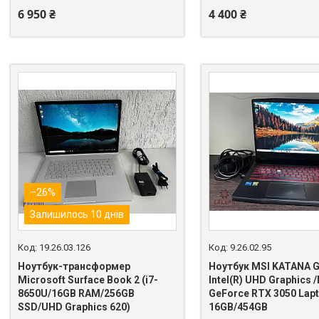
6 950 ₴
4 400 ₴
–26%
Залишилось 10 днів
19.26.03.126
9.26.02.95
Ноутбук-трансформер
Ноутбук MSI KATANA 
Microsoft Surface Book 2 (i7-
Intel(R) UHD Graphics 
8650U/16GB RAM/256GB
GeForce RTX 3050 Lap
SSD/UHD Graphics 620)
16GB/454GB