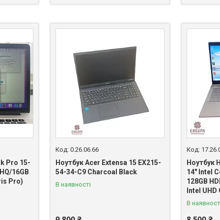
0.26.06.66
17.26.
k Pro 15-
Ноутбук Acer Extensa 15 EX215-
Ноутбук H
70HQ/16GB
54-34-C9 Charcoal Black
14" Intel
is Pro)
128GB HD
В наявності
Intel UHD
В наявност
9 800 ₴
8 500 ₴