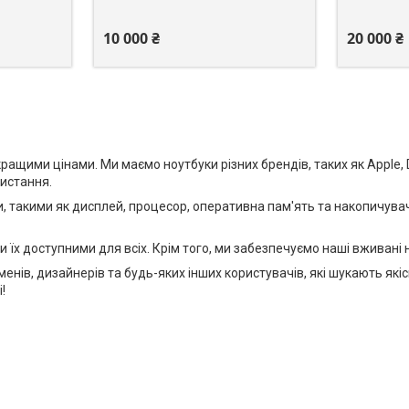
10 000 ₴
20 000 ₴
щими цінами. Ми маємо ноутбуки різних брендів, таких як Apple, Del
ристання.
, такими як дисплей, процесор, оперативна пам'ять та накопичувач
и їх доступними для всіх. Крім того, ми забезпечуємо наші вживані
сменів, дизайнерів та будь-яких інших користувачів, які шукають які
!