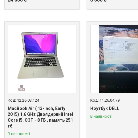
12.26.03.124
11.26.04.79
MacBook Air ( 13-inch, Early
Ноутбук DELL
2015) 1,6 GHz Двоядерний Intel
В наявності
Core i5. ОЗП - 8 ГБ , память 251
гб.
В наявності