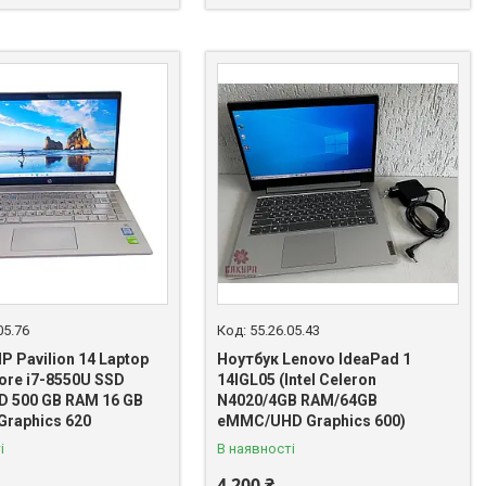
05.76
55.26.05.43
P Pavilion 14 Laptop
Ноутбук Lenovo IdeaPad 1
 Core i7-8550U SSD
14IGL05 (Intel Celeron
D 500 GB RAM 16 GB
N4020/4GB RAM/64GB
 Graphics 620
eMMC/UHD Graphics 600)
і
В наявності
4 200 ₴