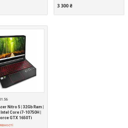
3 300 ₴
01.56
er Nitro 5 | 32Gb Ram |
Intel Core i7-10750H |
force GTX 1650Ti
 383-51-11
явності