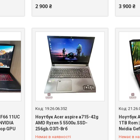
2 900 ₴
3 900 ₴
19.26.06.352
21.26.
GF66 11UC
Ноутбук Аcer aspire a715-42g
Ноутбук Ac
/NVIDIA
AMD Ryzen 5 5500u.SSD-
1TB Rom | 
top GPU
256gb.ОЗП-8гб
Nvidia Ge
+380 (99) 383-51-11
+380 (99)
Немає в наявності
Немає в на