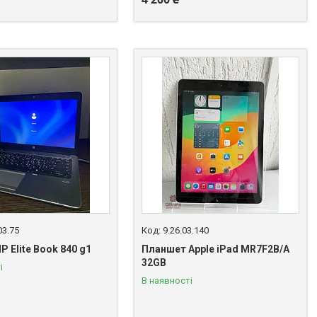
03.75
9.26.03.140
P Elite Book 840 g1
Планшет Apple iPad MR7F2B/A
32GB
і
В наявності