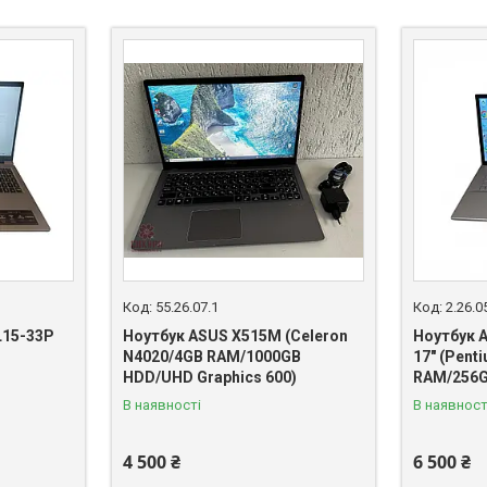
55.26.07.1
2.26.0
L15-33P
Ноутбук ASUS X515M (Celeron
Ноутбук 
N4020/4GB RAM/1000GB
17" (Pent
HDD/UHD Graphics 600)
RAM/256G
В наявності
В наявност
4 500 ₴
6 500 ₴