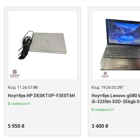
11.26.07.88
19.26.05.287
Ноутбук HP DESKTOP-F3E0T6H
Ноутбук Lenovo g580 I
i5-3230m SSD-256gb 
В наявності
В наявності
5 950 ₴
3 400 ₴