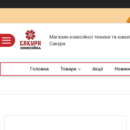
Магазин комісійної техніки та ювел
Сакура
Головна
Товари
Акції
Новин