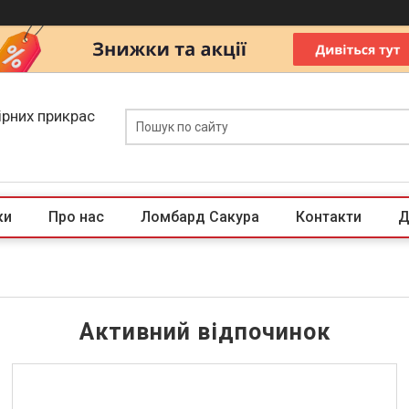
ірних прикрас
ки
Про нас
Ломбард Сакура
Контакти
Д
Активний відпочинок