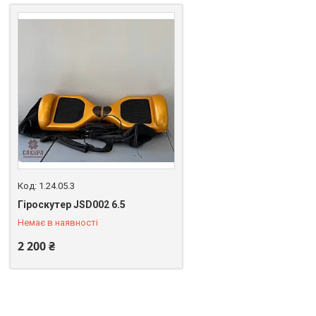
1.24.05.3
+380 (99) 383-51-11
Гіроскутер JSD002 6.5
Немає в наявності
2 200 ₴