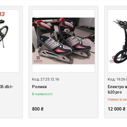
27.25.12.16
19.26.
5 db t-
Ролики
Електро 
+380 (99)
b20 pro
В наявності
Немає в на
800 ₴
12 000 ₴