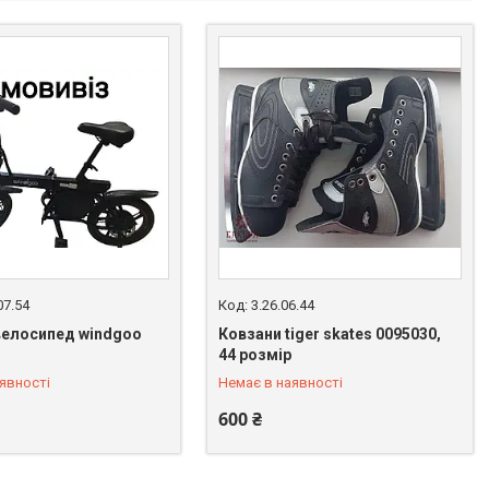
07.54
3.26.06.44
велосипед windgoo
Ковзани tiger skates 0095030,
 383-51-11
+380 (99) 383-51-11
44 розмір
явності
Немає в наявності
600 ₴