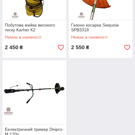
Побутова мийка високого
Газоно косарка Swquoia
тиску Karher K2
SPB3318
Немає в наявності
Немає в наявності
2 450
2 550
₴
₴
Еелектричний тример Dnipro-
M 120s