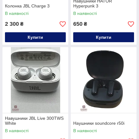
Навушники HATOR
Колонка JBL Charge 3
Hyperpunk 3
В наявності
В наявності
2 300
650
₴
₴
Купити
Купити
Навушники JBL Live 300TWS
White
Наушники soundcore r50i
В наявності
В наявності