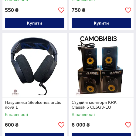
550
750
₴
₴
Купити
Купити
Навушники Steelseries arctis
Студійні монітори KRK
nova 1
Classik 5 CL5G3-EU
В наявності
В наявності
600
6 000
₴
₴