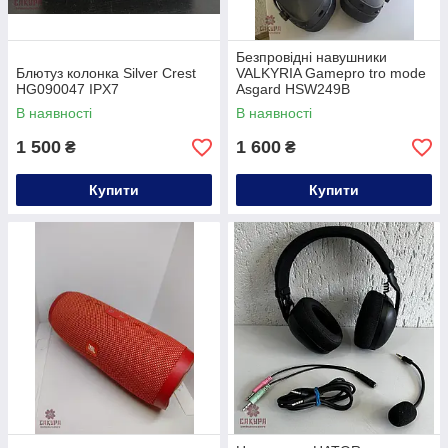
Безпровідні навушники
Блютуз колонка Silver Crest
VALKYRIA Gamepro tro mode
HG090047 IPX7
Asgard HSW249B
В наявності
В наявності
1 500
1 600
₴
₴
Купити
Купити