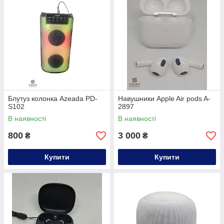
Блутуз колонка Azeada PD-
Навушники Apple Air pods A-
S102
2897
В наявності
В наявності
800
3 000
₴
₴
Купити
Купити