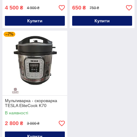
4 500
650
₴
₴
4 900 ₴
750 ₴
Купити
Купити
–7%
Мультиварка - скороварка
TESLA EliteCook K70
В наявності
2 800
₴
3 000 ₴
Купити