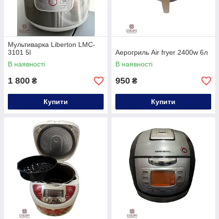
Мультиварка Liberton LMC-
3101 5l
Аерогриль Air fryer 2400w 6л
В наявності
В наявності
1 800
950
₴
₴
Купити
Купити