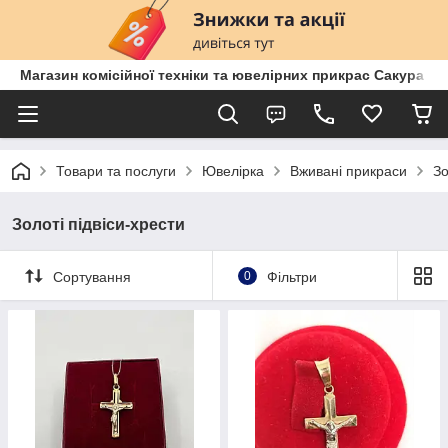
Магазин комісійної техніки та ювелірних прикрас Сакура
Товари та послуги
Ювелірка
Вживані прикраси
Зо
Золоті підвіси-хрести
Сортування
0
Фільтри