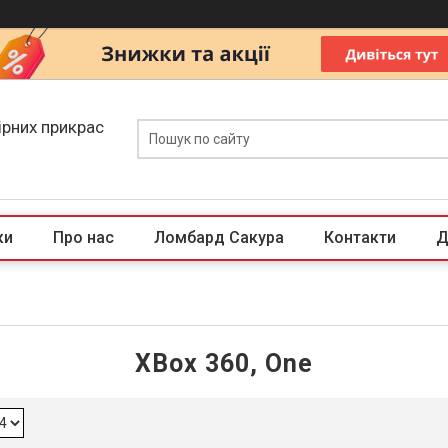
ірних прикрас
ки
Про нас
Ломбард Сакура
Контакти
Д
XBox 360, One