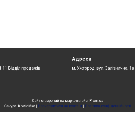
Адреса
1 11 Відділ продажів
м. Ужгород, вул. Залізнична, 1а
Сайт створений на маркетплейсі
Prom.ua
Сакура. Комісійка |
Поскаржитися на контент
|
Політика конфіденційності