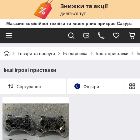
Магазин комісійної техніки та ювелірних прикрас Сакура
Товари та послуги
Електроніка
Ігрові приставки
І
Інші ігрові приставки
Сортування
0
Фільтри