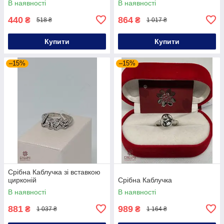
В наявності
В наявності
440
864
₴
₴
518 ₴
1 017 ₴
Купити
Купити
–15%
–15%
Срібна Каблучка зі вставкою
цирконій
Срібна Каблучка
В наявності
В наявності
881
989
₴
₴
1 037 ₴
1 164 ₴