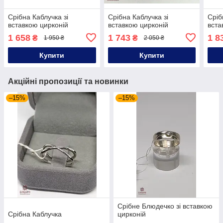
Срібна Каблучка зі
Срібна Каблучка зі
Сріб
вставкою цирконій
вставкою цирконій
вста
1 658
1 743
1 8
₴
₴
1 950 ₴
2 050 ₴
Купити
Купити
Акційні пропозиції та новинки
–15%
–15%
Срібне Блюдечко зі вставкою
Срібна Каблучка
цирконій