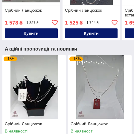
Срібний Ланцюжок
Срібний Ланцюжок
Сріб
вста
1 578
1 525
1 6
₴
₴
1 857 ₴
1 794 ₴
Купити
Купити
Акційні пропозиції та новинки
–15%
–15%
Срібний Ланцюжок
Срібний Ланцюжок
В наявності
В наявності