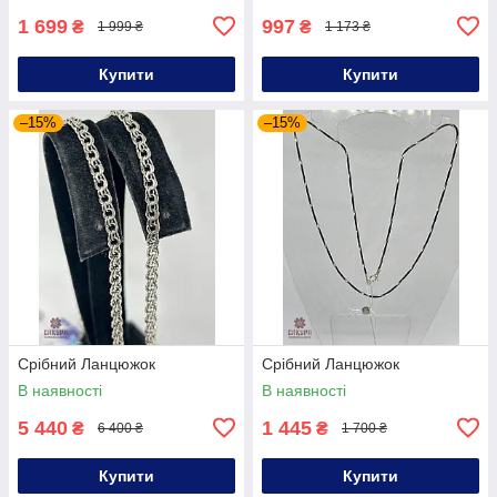
1 699
997
₴
₴
1 999 ₴
1 173 ₴
Купити
Купити
–15%
–15%
Срібний Ланцюжок
Срібний Ланцюжок
В наявності
В наявності
5 440
1 445
₴
₴
6 400 ₴
1 700 ₴
Купити
Купити