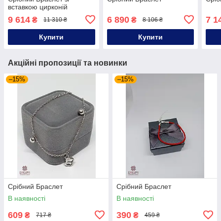
вставкою цирконій
9 614
6 890
7 1
₴
₴
11 310 ₴
8 106 ₴
Купити
Купити
Акційні пропозиції та новинки
–15%
–15%
Срібний Браслет
Срібний Браслет
В наявності
В наявності
609
390
₴
₴
717 ₴
459 ₴