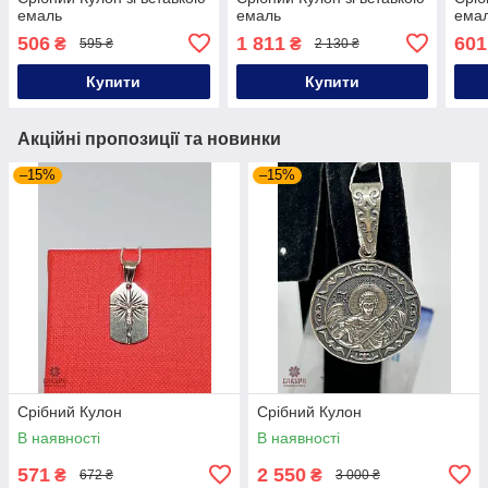
емаль
емаль
ема
506
1 811
601
₴
₴
595 ₴
2 130 ₴
Купити
Купити
Акційні пропозиції та новинки
–15%
–15%
Срібний Кулон
Срібний Кулон
В наявності
В наявності
571
2 550
₴
₴
672 ₴
3 000 ₴