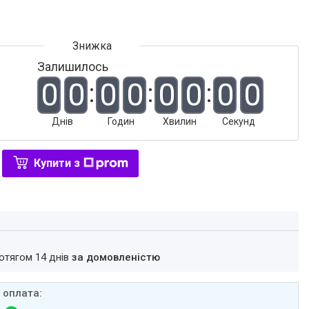
Залишилось
0
0
0
0
0
0
0
0
Днів
Годин
Хвилин
Секунд
Купити з
ротягом 14 днів
за домовленістю