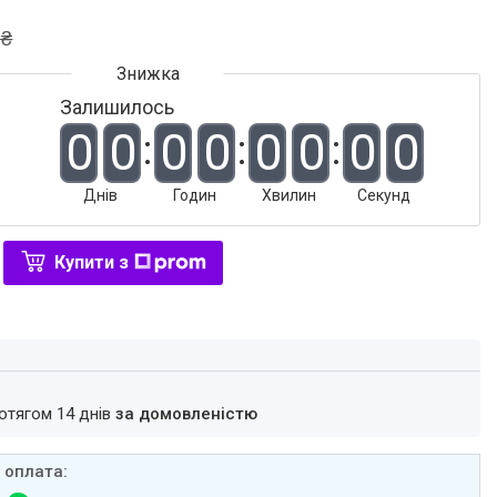
 ₴
Залишилось
0
0
0
0
0
0
0
0
Днів
Годин
Хвилин
Секунд
Купити з
ротягом 14 днів
за домовленістю