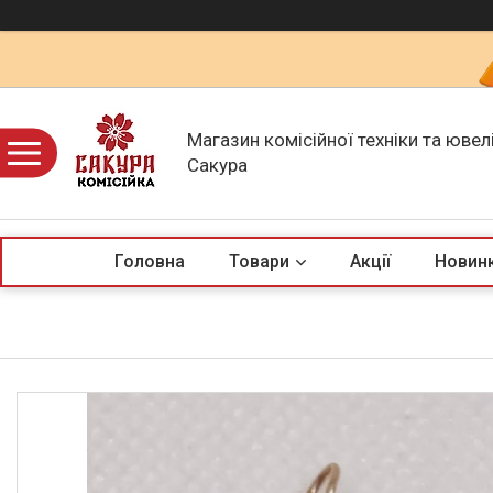
Магазин комісійної техніки та ювел
Сакура
Головна
Товари
Акції
Новин