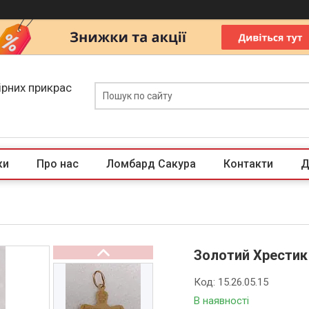
ірних прикрас
ки
Про нас
Ломбард Сакура
Контакти
Д
Золотий Хрестик
Код:
15.26.05.15
В наявності